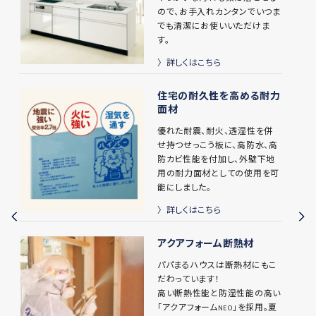
ので、お手入れカンタンでいつま
でも清潔にお使いいただけま
す。
詳しくはこちら
住宅の耐久性を高める耐力
面材
優れた耐震、耐火、透湿性を併
せ持つせっこう板に、高防水、高
防カビ性能を付加し、外壁下地
用の耐力面材としての使用を可
能にしました。
詳しくはこちら
アクアフォーム断熱材
パパまるハウスは断熱材にもこ
だわっています！
高い断熱性能と防湿性能の高い
「アクアフォーム
」を採用。夏
NEO