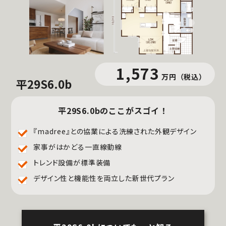
1,573
万円
（税込）
平29S6.0b
平29S6.0bのここがスゴイ！
『madree』との協業による洗練された外観デザイン
家事がはかどる一直線動線
トレンド設備が標準装備
デザイン性と機能性を両立した新世代プラン