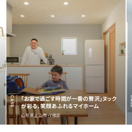
「お家で過ごす時間が一番の贅沢」ヌック
CASE
C
が彩る、笑顔あふれるマイホーム
山形県上山市・Y様邸