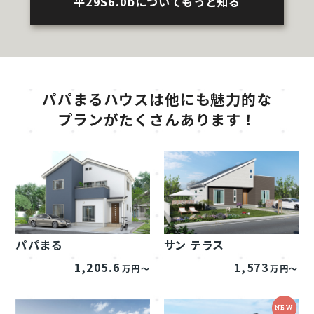
平29S6.0bについてもっと知る
パパまるハウスは他にも魅力的な
プランがたくさんあります！
パパまる
サン テラス
1,205.6
1,573
万円～
万円～