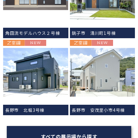
角田流モデルハウス２号棟
銚子市 清川町1号棟
長野市 北堀3号棟
長野市 安茂里小市4号棟
すべての展示場から探す