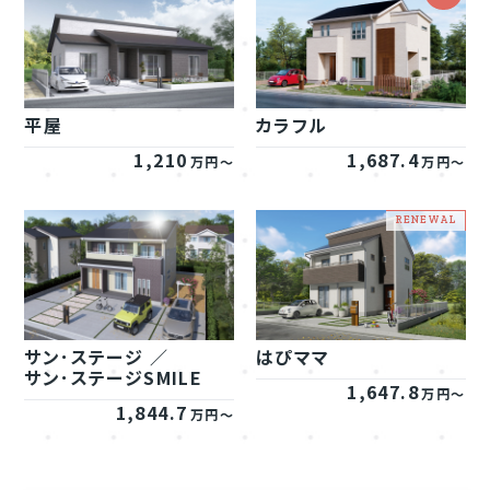
平屋
カラフル
1,210
1,687.4
万円～
万円～
サン･ステージ ／
はぴママ
サン･ステージSMILE
1,647.8
万円～
1,844.7
万円～