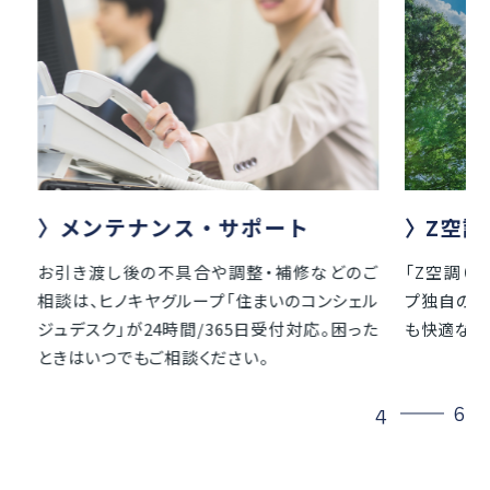
Z空調
極
どのご
「Z空調（ゼックウチョウ）」は、ヒノキヤグルー
家中を
シェル
プ独自の全館空調。夏も冬も、家中どこに居て
不要で
困った
も快適な空間づくりを叶えます。
間つけ
ムです。
5
6