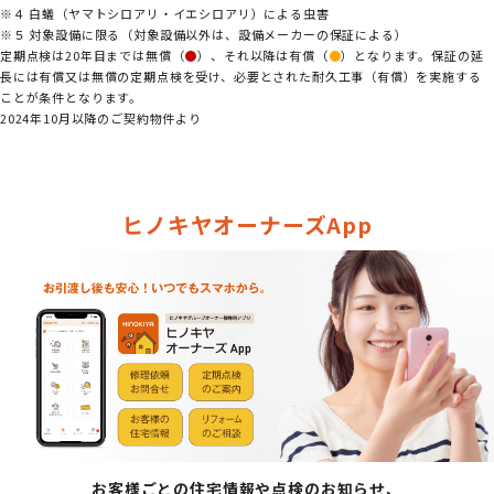
※４ 白蟻（ヤマトシロアリ・イエシロアリ）による虫害
※５ 対象設備に限る（対象設備以外は、設備メーカーの保証による）
定期点検は20年目までは無償（
●
）、それ以降は有償（
●
）となります。保証の延
長には有償又は無償の定期点検を受け、必要とされた耐久工事（有償）を実施する
ことが条件となります。
2024年10月以降のご契約物件より
ヒノキヤオーナーズApp
お客様ごとの住宅情報や点検のお知らせ、