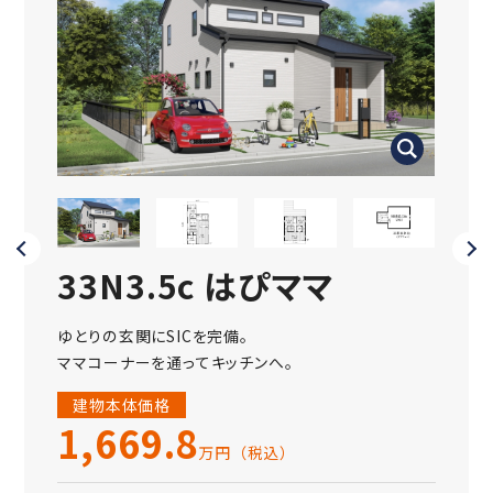
33N3.5c はぴママ
33
ゆとりの玄関にSICを完備。
玄関横の
ママコーナーを通ってキッチンへ。
家の中
建物本体価格
建物
1,669.8
1,
万円（税込）