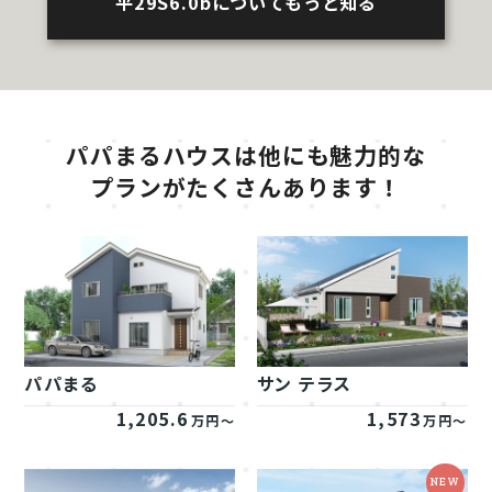
平29S6.0bについてもっと知る
パパまるハウスは他にも魅力的な
プランがたくさんあります！
パパまる
サン テラス
1,205.6
1,573
万円～
万円～