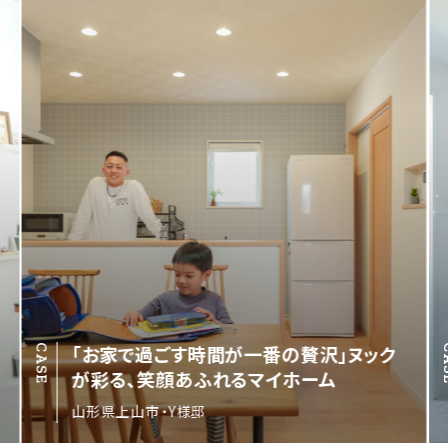
「お家で過ごす時間が一番の贅沢」ヌック
CASE
C
が彩る、笑顔あふれるマイホーム
山形県上山市・Y様邸