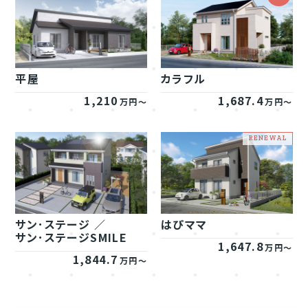
平屋
カラフル
1,210
1,687.4
万円～
万円～
サン･ステージ ／
はぴママ
サン･ステージSMILE
1,647.8
万円～
1,844.7
万円～