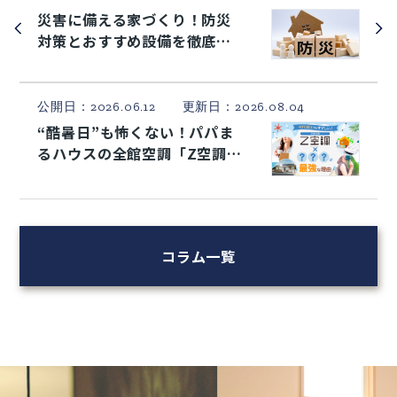
災害に備える家づくり！防災
対策とおすすめ設備を徹底解
説
公開日：2026.06.12 更新日：2026.08.04
“酷暑日”も怖くない！パパま
るハウスの全館空調「Z空調」
×太陽光発電システムで夏も
快適に
コラム一覧