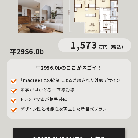
1,573
万円
（税込）
平29S6.0b
平29S6.0bのここがスゴイ！
『madree』との協業による洗練された外観デザイン
家事がはかどる一直線動線
トレンド設備が標準装備
デザイン性と機能性を両立した新世代プラン