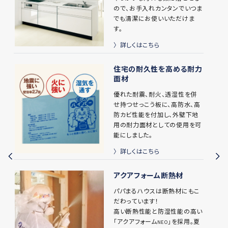
ので、お手入れカンタンでいつま
でも清潔にお使いいただけま
す。
詳しくはこちら
住宅の耐久性を高める耐力
面材
優れた耐震、耐火、透湿性を併
せ持つせっこう板に、高防水、高
防カビ性能を付加し、外壁下地
用の耐力面材としての使用を可
能にしました。
詳しくはこちら
アクアフォーム断熱材
パパまるハウスは断熱材にもこ
だわっています！
高い断熱性能と防湿性能の高い
「アクアフォーム
」を採用。夏
NEO