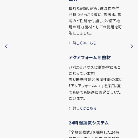
す。
詳しくはこちら
住宅の耐久性を高める耐力
面材
優れた耐震、耐火、透湿性を併
せ持つせっこう板に、高防水、高
防カビ性能を付加し、外壁下地
用の耐力面材としての使用を可
能にしました。
詳しくはこちら
アクアフォーム断熱材
パパまるハウスは断熱材にもこ
だわっています！
高い断熱性能と防湿性能の高い
「アクアフォーム
」を採用。夏
NEO
でも冬でも快適にお過ごしいた
だけます。