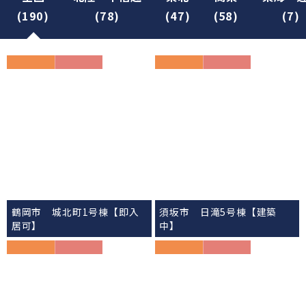
MODEL HOUSE
販売用モデルハウス・展示場
全国
北陸・甲信越
東北
関東
東海・
(190)
(78)
(47)
(58)
(7)
鶴岡市 城北町1号棟【即入
須坂市 日滝5号棟【建築