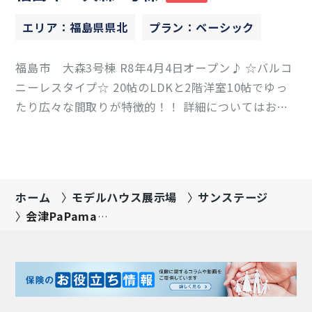
エリア：福島県県北
プラン：ベーシック
福島市 大森3号棟 R8年4月4日オープン♪ ☆バルコ
ニーレスタイプ☆ 20帖のLDKと2階洋室10帖でゆっ
たり広々な間取りが特徴的！！ 詳細についてはお気
軽にお尋ねください♪ 福島支店：050-1798-8005
ホーム
モデルハウス展示場
サンステージ
会津PaPamaru
展示場