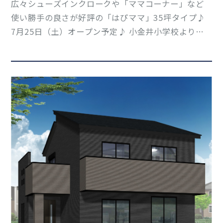
広々シューズインクロークや「ママコーナー」など
使い勝手の良さが好評の「はぴママ」35坪タイプ♪
7月25日（土）オープン予定♪ 小金井小学校より徒
歩約1分という立地です♪ 是非ご覧ください！ その
他詳細についてはお気軽にお尋ねください(*'▽') 会
津支店：050-17…