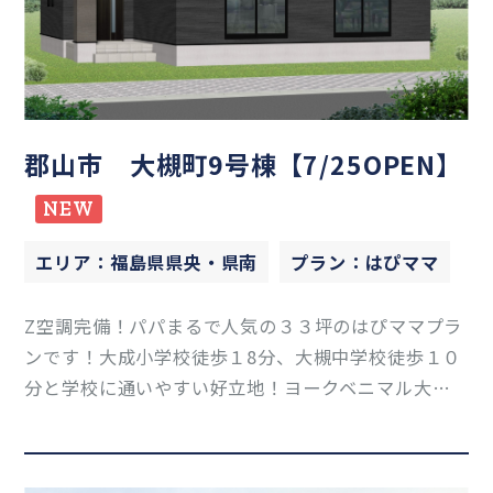
郡山市 大槻町9号棟【7/25OPEN】
NEW
エリア：福島県県央・県南
プラン：はぴママ
Z空調完備！パパまるで人気の３３坪のはぴママプラ
ンです！大成小学校徒歩１8分、大槻中学校徒歩１０
分と学校に通いやすい好立地！ヨークベニマル大槻
店も車で５分と生活しやすい環境！事前予約受付中
です！なんでもお気軽にお問い合わせください！