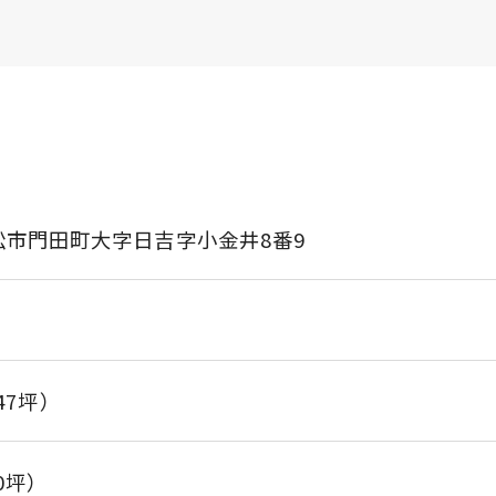
松市門田町大字日吉字小金井8番9
.47坪）
20坪）