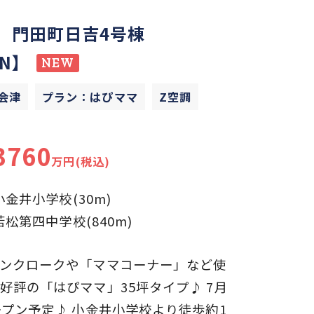
 門田町日吉4号棟
EN】
NEW
会津
プラン：はぴママ
Z空調
3760
万円(税込)
小金井小学校(30m)
若松第四中学校(840m)
ンクロークや「ママコーナー」など使
好評の「はぴママ」35坪タイプ♪ 7月
ープン予定♪ 小金井小学校より徒歩約1