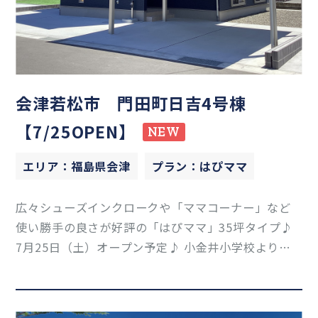
会津若松市 門田町日吉4号棟
【7/25OPEN】
NEW
エリア：福島県会津
プラン：はぴママ
広々シューズインクロークや「ママコーナー」など
使い勝手の良さが好評の「はぴママ」35坪タイプ♪
7月25日（土）オープン予定♪ 小金井小学校より徒
歩約1分という立地です♪ 是非ご覧ください！ その
他詳細についてはお気軽にお尋ねください(*'▽') 会
津支店：050-17…