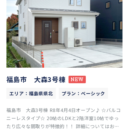
福島市 大森3号棟
NEW
エリア：福島県県北
プラン：ベーシック
福島市 大森3号棟 R8年4月4日オープン♪ ☆バルコ
ニーレスタイプ☆ 20帖のLDKと2階洋室10帖でゆっ
たり広々な間取りが特徴的！！ 詳細についてはお気