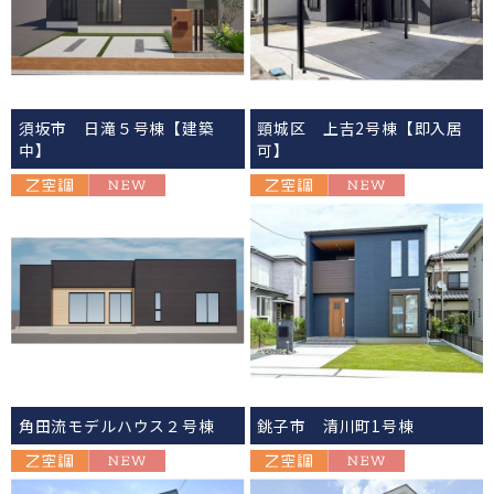
須坂市 日滝５号棟【建築
頸城区 上吉2号棟【即入居
中】
可】
角田流モデルハウス２号棟
銚子市 清川町1号棟