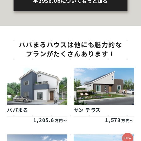
平29S6.0bについてもっと知る
パパまるハウスは他にも魅力的な
プランがたくさんあります！
パパまる
サン テラス
1,205.6
1,573
万円～
万円～