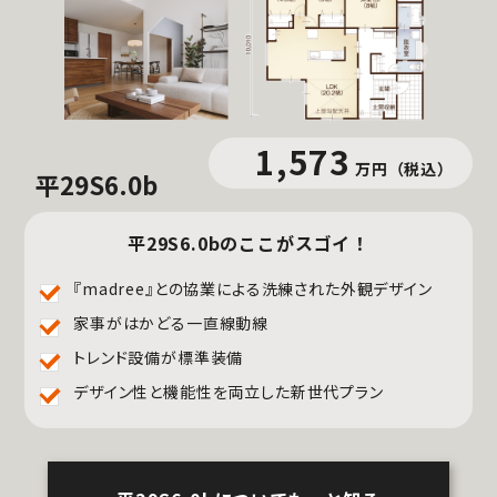
1,573
万円
（税込）
平29S6.0b
平29S6.0bのここがスゴイ！
『madree』との協業による洗練された外観デザイン
家事がはかどる一直線動線
トレンド設備が標準装備
デザイン性と機能性を両立した新世代プラン