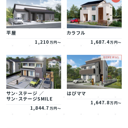
平屋
カラフル
1,210
1,687.4
万円～
万円～
サン･ステージ ／
はぴママ
サン･ステージSMILE
1,647.8
万円～
1,844.7
万円～