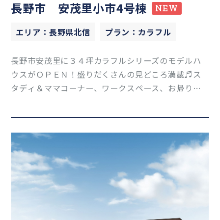
長野市 安茂里小市4号棟
NEW
エリア：長野県北信
プラン：カラフル
長野市安茂里に３４坪カラフルシリーズのモデルハ
ウスがＯＰＥＮ！盛りだくさんの見どころ満載♬ス
タディ＆ママコーナー、ワークスペース、お帰り手
洗いカウンター、ウッドデッキ、ＬＤＫは目に引くお
洒落なコンカーボ床材を採用！Z空調で一年中快適な
暮らしをしてみませんか！