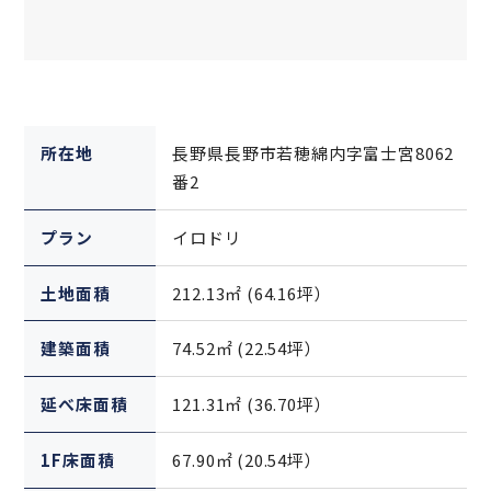
所在地
長野県長野市若穂綿内字富士宮8062
番2
プラン
イロドリ
土地面積
212.13㎡ (64.16坪）
建築面積
74.52㎡ (22.54坪）
延べ床面積
121.31㎡ (36.70坪）
1F床面積
67.90㎡ (20.54坪）