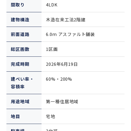
間取り
4LDK
建物構造
木造在来工法2階建
前面道路
6.0ｍ アスファルト舗装
総区画数
1区画
完成時期
2026年6月19日
建ぺい率・
60%・200%
容積率
用途地域
第一種住居地域
地目
宅地
駐車場
2台可