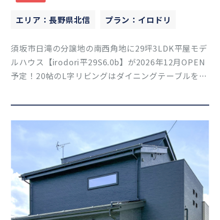
エリア：長野県北信
プラン：イロドリ
須坂市日滝の分譲地の南西角地に29坪3LDK平屋モデ
ルハウス【irodori平29S6.0b】が2026年12月OPEN
予定！20帖のL字リビングはダイニングテーブルをキ
ッチン横に配置できるので配膳も楽々♪勾配天井で
解放感を感じることができるプランです♪