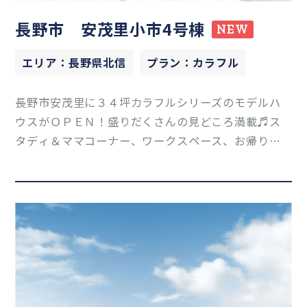
長野市 安茂里小市4号棟
NEW
エリア：長野県北信
プラン：カラフル
長野市安茂里に３４坪カラフルシリーズのモデルハ
ウスがＯＰＥＮ！盛りだくさんの見どころ満載♬ス
タディ＆ママコーナー、ワークスペース、お帰り手
洗いカウンター、ウッドデッキ、ＬＤＫは目に引くお
洒落なコンカーボ床材を採用！Z空調で一年中快適な
暮らしをしてみませんか！