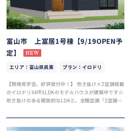
富山市 上冨居1号棟【9/19OPEN予
定】
NEW
エリア：富山県呉東
プラン：イロドリ
【現場見学会、好評受付中！】 吹き抜け×Z空調搭載
のイロドリ34坪3LDKのモデルハウスが建築中です☆
吹き抜けのある開放的なLDKと、全館空調「Z空調」
による快適な住み心地が魅力です。家族が自然と集ま
る明るい空間に加え、家中の温度差を少なくするZ空
調で、季節を問わず快適に暮らせます！ 周辺に…