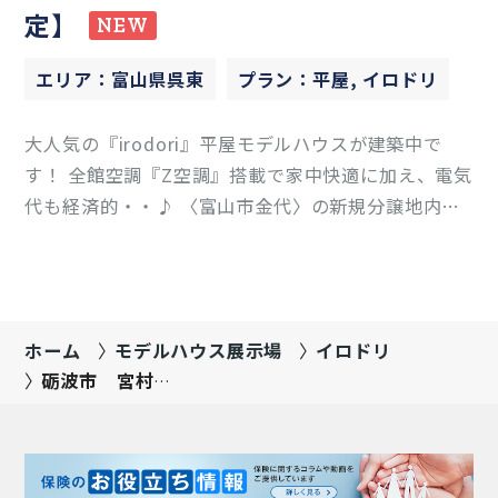
定】
NEW
エリア：富山県呉東
プラン：平屋, イロドリ
大人気の『irodori』平屋モデルハウスが建築中で
す！ 全館空調『Z空調』搭載で家中快適に加え、電気
代も経済的・・♪ 〈富山市金代〉の新規分譲地内に
オープン予定です！
ホーム
モデルハウス展示場
イロドリ
砺波市 宮村1
号棟
【8/29OPEN】