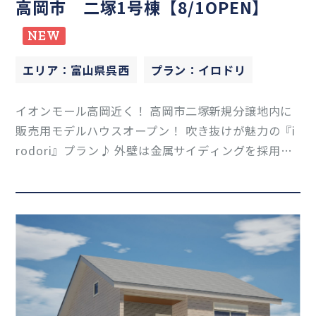
高岡市 二塚1号棟【8/1OPEN】
NEW
エリア：富山県呉西
プラン：イロドリ
イオンモール高岡近く！ 高岡市二塚新規分譲地内に
販売用モデルハウスオープン！ 吹き抜けが魅力の『i
rodori』プラン♪ 外壁は金属サイディングを採用☆
吹き抜け×全館空調『Z空調』は相性抜群！ 2026年8
月1日OPENです☆ お問い合わせは小田まで！