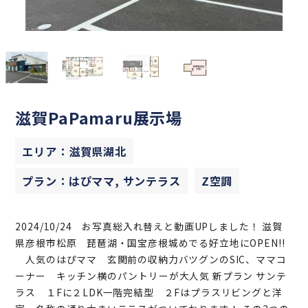
滋賀PaPamaru展示場
エリア：滋賀県湖北
プラン：はぴママ, サンテラス
Z空調
2024/10/24 お写真総入れ替えと動画UPしました！ 滋賀
県彦根市松原 琵琶湖・国宝彦根城めでる好立地にOPEN!!
人気のはぴママ 玄関前の収納力バツグンのSIC、ママコ
ーナー キッチン横のパントリーが大人気 新プラン サンテ
ラス １Fに２LDK一階完結型 ２Fはプラスリビングと洋