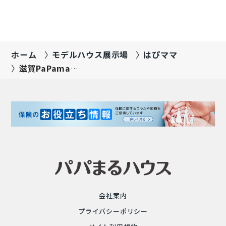
こでも快適 全館空調（Z空調）を搭載しています！
NEW プラン イロドリ34Ｓ3.5a 吹抜けの有る明
るいLDK・ランドリースペース・ファミリークロー
ク等家事導…
ホーム
モデルハウス展示場
はぴママ
滋賀PaPamaru
展示場
会社案内
プライバシーポリシー