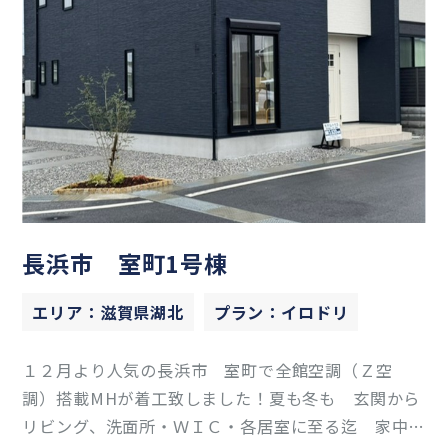
長浜市 室町1号棟
エリア：滋賀県湖北
プラン：イロドリ
１２月より人気の長浜市 室町で全館空調（Ｚ空
調）搭載MHが着工致しました！夏も冬も 玄関から
リビング、洗面所・ＷＩＣ・各居室に至る迄 家中ど