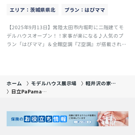
エリア：茨城県県北
プラン：はぴママ
【2025年9月13日】常陸太田市内堀町に二階建てモ
デルハウスオープン！！家事が楽になる♪人気のプ
ラン「はぴママ」＆全館空調『Z空調』が搭載されて
おり、玄関からあたたかく一年中快適に過ごしやすい
お家です。玄関には大きなシューズクロークがありパ
ントリーまでつながった動線で使いやすいのも魅力
♪ショッピン…
ホーム
モデルハウス展示場
軽井沢の家
Hiraya Luxury
日立PaPamaru
展示場