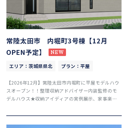
常陸太田市 内堀町3号棟【12月
OPEN予定】
NEW
エリア：茨城県県北
プラン：平屋
【2026年12月】常陸太田市内堀町に平屋モデルハウ
スオープン！！整理収納アドバイザー内装監修のモ
デルハウス★収納アイディアの実例展示、家事楽・
時短になる導線のご紹介などなど見どころ満載で
す！！『収納計画』のコツをつかめば誰でも収納上
手になれる◎我が家の人数で収納足りる？とお悩み