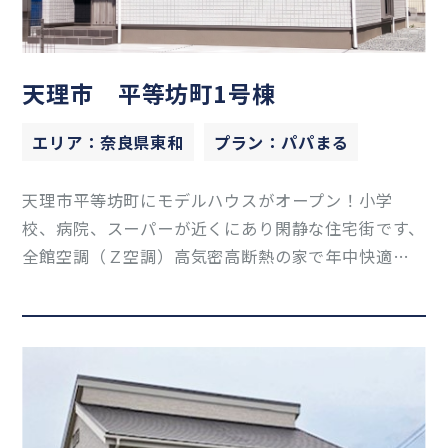
天理市 平等坊町1号棟
エリア：奈良県東和
プラン：パパまる
天理市平等坊町にモデルハウスがオープン！小学
校、病院、スーパーが近くにあり閑静な住宅街です、
全館空調（Ｚ空調）高気密高断熱の家で年中快適な
住まいをご体感下さい。