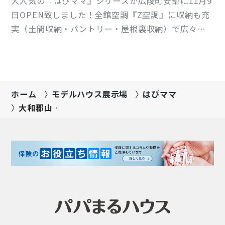
大人気の『はぴママ』シリーズが広陵町安部に11月9
日OPEN致しました！全館空調『Z空調』に収納も充
実（土間収納・パントリー・屋根裏収納）で広々と
した庭でバーベキューはいかがでしょうか！また、
スーパーイズミヤ徒歩５分、広陵西小学校1200ｍの
好立地で利便性の良い物件です!!
ホーム
モデルハウス展示場
はぴママ
大和郡山
PaPamaru展示
場