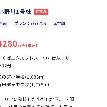
小野川1号棟
NEW
県南
プラン：パパまる
Z空調
4280
万円(税込)
つくばエクスプレス つくば駅より
車12分
二の宮小学校(1,086m)
谷田部東中学校(1,775m)
エリアに隣接した小野川地区。 ・閑
に、注目の最新の空気環境をお届けす