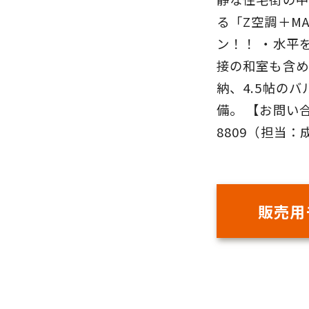
る「Z空調＋M
ン！！ ・水平
接の和室も含め
納、4.5帖の
備。 【お問い合
8809（担当：成
販売用